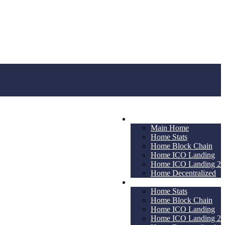
Home
Main Home
Home Stats
Home Block Chain
Home ICO Landing
Home ICO Landing 2
Home Decentralized
Home
Home Stats
Home Block Chain
Home ICO Landing
Home ICO Landing 2