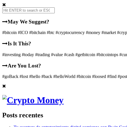
May We Suggest?
#bitcoin #ICO #bitchain #btc #cryptocurrency #money #market #crypto
Is It This?
#investing #today #trading #value #cash #getbitcoin #bitcointops #cu
Are You Lost?
#goBack #lost #hello #back #helloWorld #bitcoin #loosed #find #po
Posts recentes