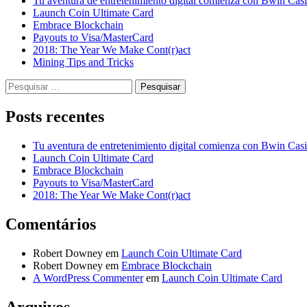
Tu aventura de entretenimiento digital comienza con Bwin Cas
Launch Coin Ultimate Card
Embrace Blockchain
Payouts to Visa/MasterCard
2018: The Year We Make Cont(r)act
Mining Tips and Tricks
Pesquisar
por:
Posts recentes
Tu aventura de entretenimiento digital comienza con Bwin Cas
Launch Coin Ultimate Card
Embrace Blockchain
Payouts to Visa/MasterCard
2018: The Year We Make Cont(r)act
Comentários
Robert Downey
em
Launch Coin Ultimate Card
Robert Downey
em
Embrace Blockchain
A WordPress Commenter
em
Launch Coin Ultimate Card
Arquivos