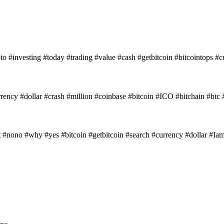
 #investing #today #trading #value #cash #getbitcoin #bitcointops #cu
rrency #dollar #crash #million #coinbase #bitcoin #ICO #bitchain #btc
st #nono #why #yes #bitcoin #getbitcoin #search #currency #dollar #