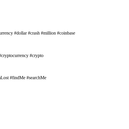
rrency #dollar #crash #million #coinbase
 #cryptocurrency #crypto
IamLost #findMe #searchMe