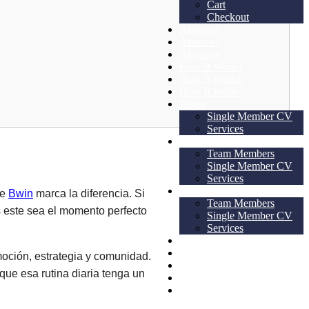
Cart
Checkout
About us
About us
About us
How It Works
How It Works
How It Works
Pages
Single Member CV
Services
Pages
Team Members
Single Member CV
Services
Pages
de
Bwin
marca la diferencia. Si
Team Members
s este sea el momento perfecto
Single Member CV
Services
Contact
Contact
moción, estrategia y comunidad.
Purchase
que esa rutina diaria tenga un
Purchase
Purchase