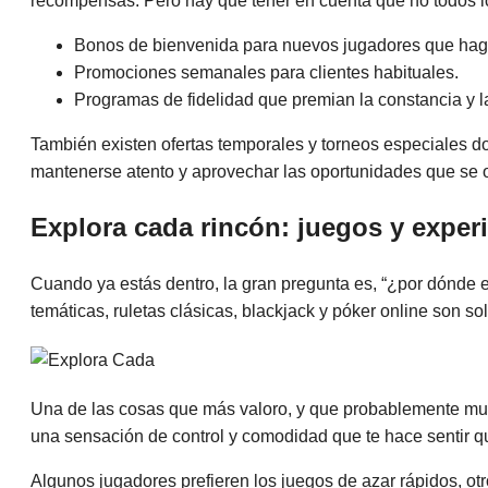
recompensas. Pero hay que tener en cuenta que no todos los
Bonos de bienvenida para nuevos jugadores que haga
Promociones semanales para clientes habituales.
Programas de fidelidad que premian la constancia y la
También existen ofertas temporales y torneos especiales do
mantenerse atento y aprovechar las oportunidades que se 
Explora cada rincón: juegos y exper
Cuando ya estás dentro, la gran pregunta es, “¿por dónde e
temáticas, ruletas clásicas, blackjack y póker online son so
Una de las cosas que más valoro, y que probablemente much
una sensación de control y comodidad que te hace sentir q
Algunos jugadores prefieren los juegos de azar rápidos, ot